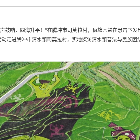
声鼓响，四海升平！”在腾冲市司莫拉村，佤族木鼓在敲击下发出
访活动走进腾冲市清水镇司莫拉村，实地探访清水镇普法与民族团