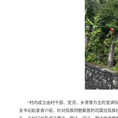
“村内成立由村干部、党员、乡贤等为主的宣讲
支书记赵家清介绍，针对佤族同胞聚居的司莫拉佤族